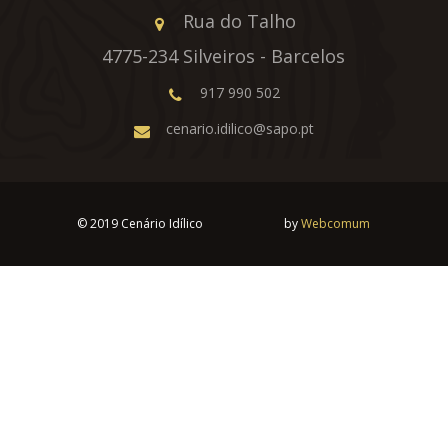
Rua do Talho
4775-234 Silveiros - Barcelos
917 990 502
cenario.idilico@sapo.pt
© 2019 Cenário Idílico by
Webcomum